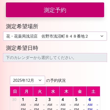
測定予約
測定希望場所
測定希望日時
の予約状況
日
月
火
水
木
金
土
30
1
2
3
4
5
6
AM
－
AM
－
AM
－
AM
－
AM
－
AM
－
PM
－
PM
－
PM
－
PM
－
PM
－
PM
－