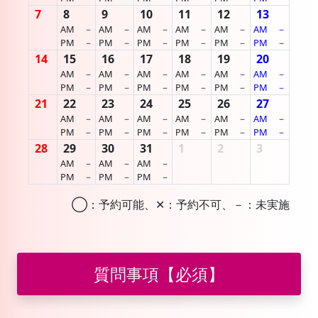
7
8
9
10
11
12
13
AM
－
AM
－
AM
－
AM
－
AM
－
AM
－
PM
－
PM
－
PM
－
PM
－
PM
－
PM
－
14
15
16
17
18
19
20
AM
－
AM
－
AM
－
AM
－
AM
－
AM
－
PM
－
PM
－
PM
－
PM
－
PM
－
PM
－
21
22
23
24
25
26
27
AM
－
AM
－
AM
－
AM
－
AM
－
AM
－
PM
－
PM
－
PM
－
PM
－
PM
－
PM
－
28
29
30
31
1
2
3
AM
－
AM
－
AM
－
PM
－
PM
－
PM
－
◯：予約可能、✕：予約不可、－：未実施
質問事項【必須】